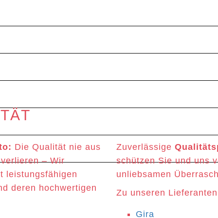
ITÄT
to:
Die Qualität nie aus
Zuverlässige
Qualität
verlieren – Wir
schützen Sie und uns v
t leistungsfähigen
unliebsamen Überrasc
nd deren hochwertigen
Zu unseren Lieferanten
Gira