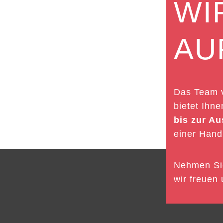
WI
AU
Das Team v
bietet Ihn
bis zur A
einer Hand
Nehmen Sie
wir freuen 